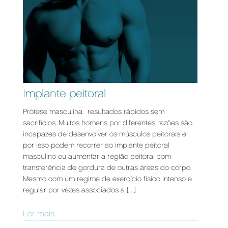
Implante peitoral
Prótese masculina: resultados rápidos sem
sacrifícios. Muitos homens por diferentes razões são
incapazes de desenvolver os músculos peitorais e
por isso podem recorrer ao implante peitoral
masculino ou aumentar a região peitoral com
transferência de gordura de outras áreas do corpo.
Mesmo com um regime de exercício físico intenso e
regular por vezes associados a […]
Ler mais