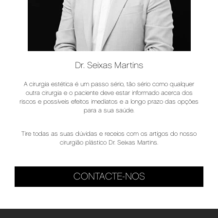
Dr. Seixas Martins
A cirurgia estética é um passo sério, tão sério como qualquer
outra cirurgia e o paciente deve estar informado acerca dos
riscos e possíveis efeitos imediatos e a longo prazo das opções
para a sua saúde.
Tire todas as suas dúvidas e receios com os artigos do nosso
cirurgião plástico Dr. Seixas Martins.
CONTACTE-NOS