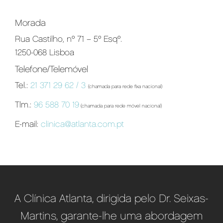
Morada
Rua Castilho, nº 71 – 5º Esqº.
1250-068 Lisboa
Telefone/Telemóvel
Tel.:
21 371 29 62 / 3
(chamada para rede fixa nacional)
Tlm.:
96 588 70 19
(chamada para rede móvel nacional)
E-mail:
clinica@atlanta.com.pt
A Clínica Atlanta, dirigida pelo Dr. Seixas-
Martins, garante-lhe uma abordagem