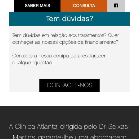
SABER MAIS
CONSULTA
Tem dúvidas?
Tem dúvidas em relação aos tratamentos? Quer
conheçer as nossas opções de financiamento?
Contacte a nossa equipa para esclarecer
qualquer questão.
CONTACTE-NOS
A Clínica Atlanta, dirigida pelo Dr. Seixas-
Martins, garante-lhe uma abordagem