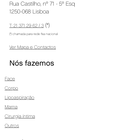
Rua Castilho, nº 71 - 5º Esq
1250-068 Lisboa
(*)
T: 21 371 29 62 / 3
(*) chamada para rede fixa nacional
Ver Mapa e Contactos
Nós fazemos
Face
Corpo
Lipoaspiração
Mama
Cirurgia íntima
Outros