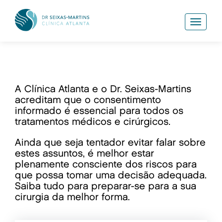
T
o
g
g
l
e
n
A Clínica Atlanta e o Dr. Seixas-Martins
a
v
acreditam que o consentimento
i
informado é essencial para todos os
g
tratamentos médicos e cirúrgicos.
a
t
Ainda que seja tentador evitar falar sobre
i
estes assuntos, é melhor estar
o
plenamente consciente dos riscos para
n
que possa tomar uma decisão adequada.
Saiba tudo para preparar-se para a sua
cirurgia da melhor forma.