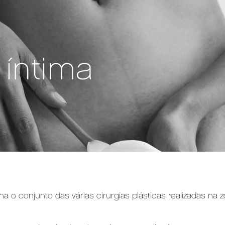
 íntima
gna o conjunto das várias cirurgias plásticas realizadas na