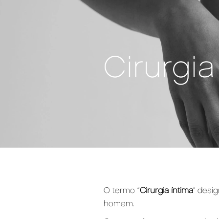
Cirurgia
O termo “
Cirurgia íntima
” desi
homem.