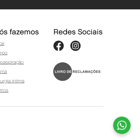
ós fazemos
Redes Sociais
ce
rpo
poaspiração
ama
rurgia íntima
tros