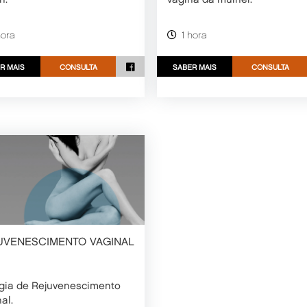
n.
vagina da mulher.
hora
1 hora
R MAIS
CONSULTA
SABER MAIS
CONSULTA
UVENESCIMENTO VAGINAL
rgia de Rejuvenescimento
al.