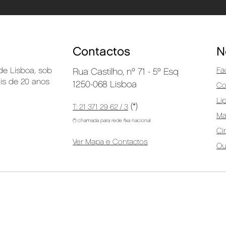
Contactos
N
 de Lisboa, sob
Fa
Rua Castilho, nº 71 - 5º Esq
ais de 20 anos
1250-068 Lisboa
Co
Li
(*)
T: 21 371 29 62 / 3
M
(*) chamada para rede fixa nacional
Ci
Ver Mapa e Contactos
Ou