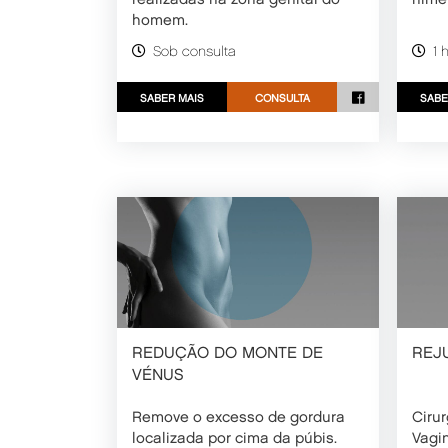
realizadas na zona genital do
híme
homem.
Sob consulta
1 
SABER MAIS
CONSULTA
SABE
REDUÇÃO DO MONTE DE
REJ
VÉNUS
Remove o excesso de gordura
Ciru
localizada por cima da púbis.
Vagin