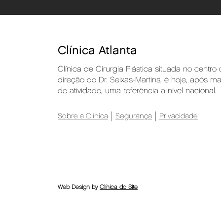
Clínica Atlanta
Clínica de Cirurgia Plástica situada no centro
direção do Dr. Seixas-Martins, é hoje, após m
de atividade, uma referência a nível nacional.
Sobre a Clínica
Segurança
Privacidade
Web Design by
Clínica do Site