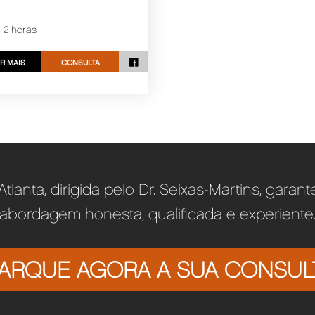
a 2 horas
R MAIS
CONSULTA
 Atlanta, dirigida pelo Dr. Seixas-Martins, garan
abordagem honesta, qualificada e experiente
ARQUE AGORA A SUA CONSUL