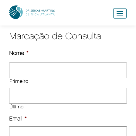
T
o
g
g
Marcação de Consulta
l
e
n
Nome
*
a
v
i
g
a
Primeiro
t
i
o
n
Último
Email
*