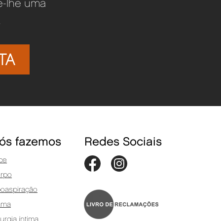
te-lhe uma
.
TA
ós fazemos
Redes Sociais
ce
rpo
poaspiração
ama
rurgia íntima