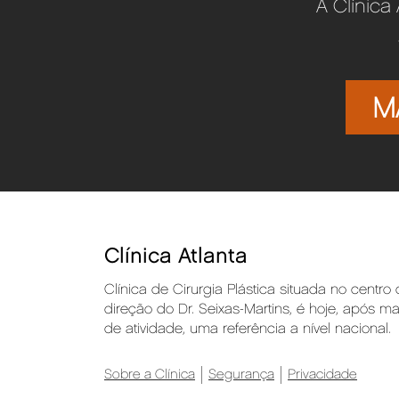
A Clínica
M
Clínica Atlanta
Clínica de Cirurgia Plástica situada no centro
direção do Dr. Seixas-Martins, é hoje, após m
de atividade, uma referência a nível nacional.
Sobre a Clínica
Segurança
Privacidade