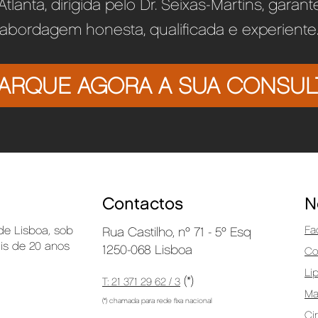
 Atlanta, dirigida pelo Dr. Seixas-Martins, garan
abordagem honesta, qualificada e experiente
ARQUE AGORA A SUA CONSUL
Contactos
N
 de Lisboa, sob
Fa
Rua Castilho, nº 71 - 5º Esq
ais de 20 anos
1250-068 Lisboa
Co
Li
(*)
T: 21 371 29 62 / 3
M
(*) chamada para rede fixa nacional
Ci