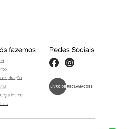
ós fazemos
Redes Sociais
ce
rpo
poaspiração
ama
rurgia íntima
tros