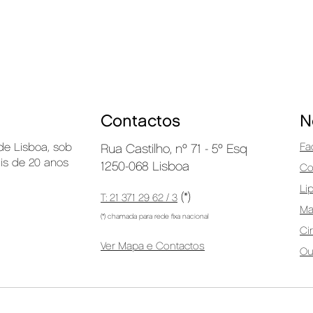
Contactos
N
 de Lisboa, sob
Fa
Rua Castilho, nº 71 - 5º Esq
ais de 20 anos
1250-068 Lisboa
Co
Li
(*)
T: 21 371 29 62 / 3
M
(*) chamada para rede fixa nacional
Ci
Ver Mapa e Contactos
Ou