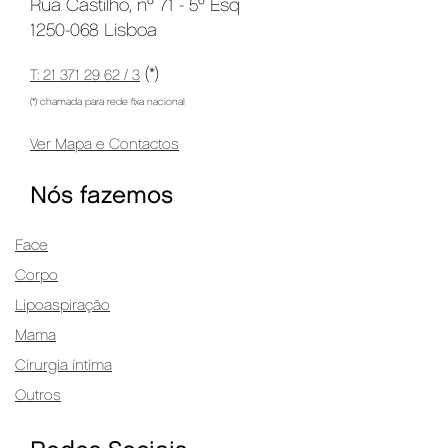
Rua Castilho, nº 71 - 5º Esq
1250-068 Lisboa
(*)
T: 21 371 29 62 / 3
(*) chamada para rede fixa nacional
Ver Mapa e Contactos
Nós fazemos
Face
Corpo
Lipoaspiração
Mama
Cirurgia íntima
Outros