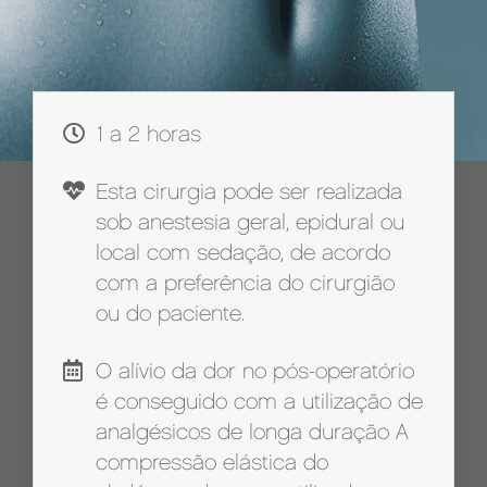
1 a 2 horas
Esta cirurgia pode ser realizada
sob anestesia geral, epidural ou
local com sedação, de acordo
com a preferência do cirurgião
ou do paciente.
O alívio da dor no pós-operatório
é conseguido com a utilização de
analgésicos de longa duração A
compressão elástica do