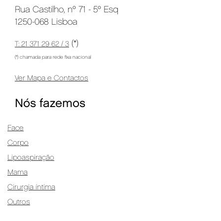
Rua Castilho, nº 71 - 5º Esq
1250-068 Lisboa
(*)
T: 21 371 29 62 / 3
(*) chamada para rede fixa nacional
Ver Mapa e Contactos
Nós fazemos
Face
Corpo
Lipoaspiração
Mama
Cirurgia íntima
Outros