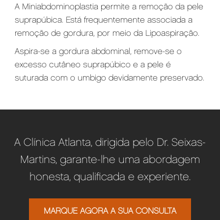
A Miniabdominoplastia permite a remoção da pele
suprapúbica. Está frequentemente associada a
remoção de gordura, por meio da Lipoaspiração.
Aspira-se a gordura abdominal, remove-se o
excesso cutâneo suprapúbico e a pele é
suturada com o umbigo devidamente preservado.
A Clínica Atlanta, dirigida pelo Dr. Seixas-
Martins, garante-lhe uma abordagem
honesta, qualificada e experiente.
MARQUE AGORA A SUA CONSULTA