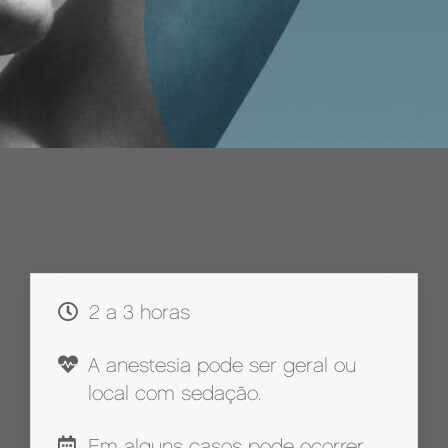
2 a 3 horas
A anestesia pode ser geral ou
local com sedação.
Em alguns casos pode ocorrer