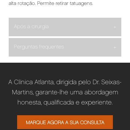
alta rotação. Permite retirar tatuagens.
Após a cirurgia
Perguntas frequentes
A Clínica Atlanta, dirigida pelo Dr. Seixas-
Martins, garante-lhe uma abordagem
honesta, qualificada e experiente.
MARQUE AGORA A SUA CONSULTA