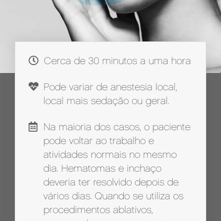
Cerca de 30 minutos a uma hora
Pode variar de anestesia local,
local mais sedação ou geral.
Na maioria dos casos, o paciente
pode voltar ao trabalho e
atividades normais no mesmo
dia. Hematomas e inchaço
deveria ter resolvido depois de
vários dias. Quando se utiliza os
procedimentos ablativos,