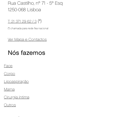
Rua Castilho, nº 71 - 5º Esq
1250-068 Lisboa
(*)
T: 21 371 29 62 / 3
(*) chamada para rede fixa nacional
Ver Mapa e Contactos
Nós fazemos
Face
Corpo
Lipoaspiração
Mama
Cirurgia íntima
Outros