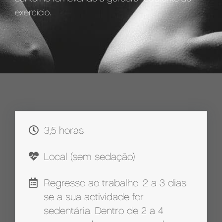
exercício.
3,5 horas
Local (sem sedação)
Regresso ao trabalho: 2 a 3 dias
se a sua actividade for
sedentária. Dentro de 2 a 4