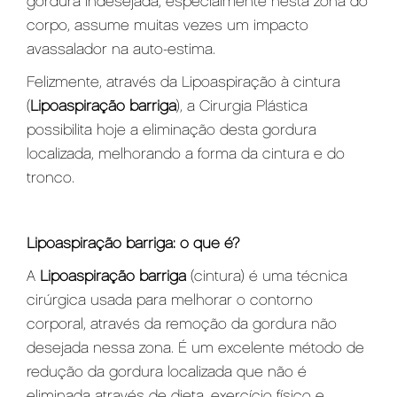
gordura indesejada, especialmente nesta zona do
corpo, assume muitas vezes um impacto
avassalador na auto-estima.
Felizmente, através da Lipoaspiração à cintura
(
L
ipoaspiração barriga
), a Cirurgia Plástica
possibilita hoje a eliminação desta gordura
localizada, melhorando a forma da cintura e do
tronco.
Lipoaspiração barriga: o que é?
A
L
ipoaspiração barriga
(cintura)
é uma técnica
cirúrgica usada para melhorar o contorno
corporal, através da remoção da gordura não
desejada nessa zona. É um excelente método de
redução da gordura localizada que não é
eliminada através de dieta, exercício físico e