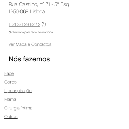
Rua Castilho, nº 71 - 5º Esq
1250-068 Lisboa
(*)
T: 21 371 29 62 / 3
(*) chamada para rede fixa nacional
Ver Mapa e Contactos
Nós fazemos
Face
Corpo
Lipoaspiração
Mama
Cirurgia íntima
Outros