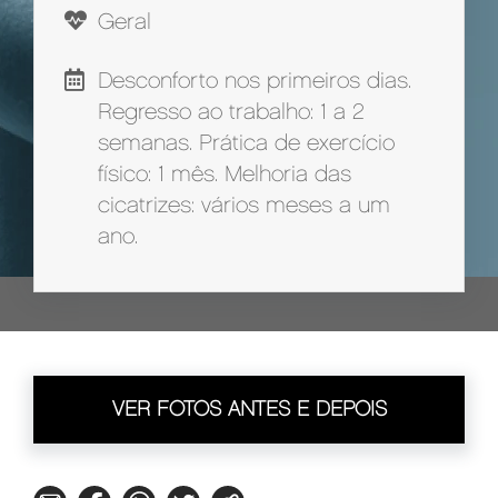
Geral
Desconforto nos primeiros dias.
Regresso ao trabalho: 1 a 2
semanas. Prática de exercício
físico: 1 mês. Melhoria das
cicatrizes: vários meses a um
ano.
VER FOTOS ANTES E DEPOIS