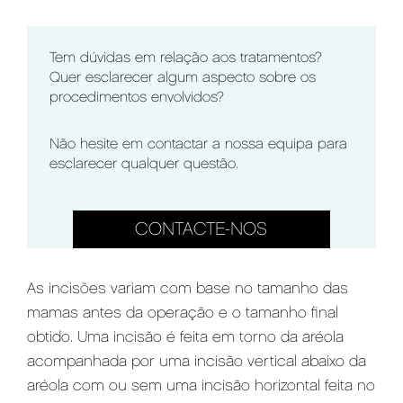
Tem dúvidas em relação aos tratamentos?
Quer esclarecer algum aspecto sobre os
procedimentos envolvidos?
Não hesite em contactar a nossa equipa para
esclarecer qualquer questão.
CONTACTE-NOS
As incisões variam com base no tamanho das
mamas antes da operação e o tamanho final
obtido. Uma incisão é feita em torno da aréola
acompanhada por uma incisão vertical abaixo da
aréola com ou sem uma incisão horizontal feita no