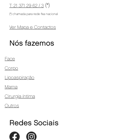
(*)
T: 21 371 29 62 / 3
(*) chamada para rede fixa nacional
Ver Mapa e Contactos
Nós fazemos
Face
Corpo
Lipoaspiração
Mama
Cirurgia íntima
Outros
Redes Sociais