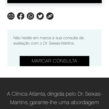
Não hesite em marca a sua consulta de
avaliação com o Dr. Seixas-Martins.
MARCAR CONSULTA
A Clínica Atlanta, dirigida pelo Dr. Seixas-
Martins, garante-lhe uma abordagem