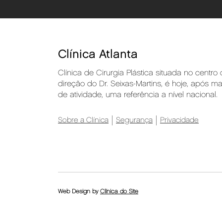
Clínica Atlanta
Clínica de Cirurgia Plástica situada no centro
direção do Dr. Seixas-Martins, é hoje, após m
de atividade, uma referência a nível nacional.
Sobre a Clínica
Segurança
Privacidade
Web Design by
Clínica do Site