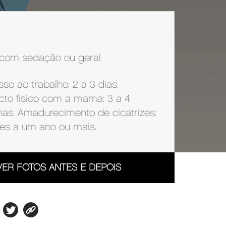
 com sedação ou geral
so ao trabalho: 2 a 3 dias.
cto físico com a mama: 3 a 4
as. Amadurecimento de cicatrizes:
es a um ano ou mais.
VER FOTOS ANTES E DEPOIS