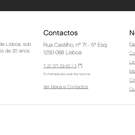
Contactos
N
 de Lisboa, sob
Fa
Rua Castilho, nº 71 - 5º Esq
ais de 20 anos
1250-068 Lisboa
Co
Li
(*)
T: 21 371 29 62 / 3
M
(*) chamada para rede fixa nacional
Ci
Ver Mapa e Contactos
Ou