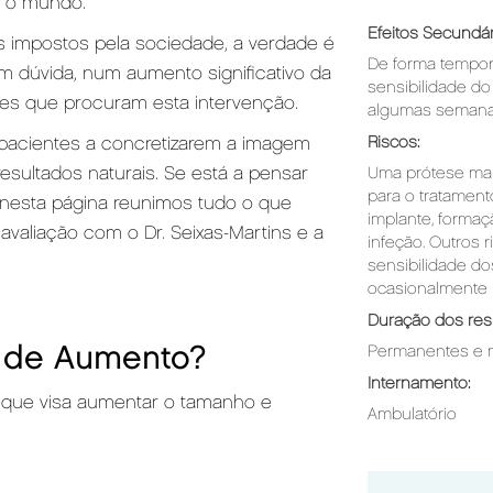
o o mundo.
Efeitos Secundár
impostos pela sociedade, a verdade é
De forma temporá
m dúvida, num aumento significativo da
sensibilidade d
es que procuram esta intervenção.
algumas semana
e pacientes a concretizarem a imagem
Riscos:
resultados naturais. Se está a pensar
Uma prótese mam
para o tratamen
 nesta página reunimos tudo o que
implante, formaç
 avaliação com o Dr. Seixas-Martins e a
infeção. Outros 
sensibilidade d
ocasionalmente 
Duração dos res
 de Aumento?
Permanentes e mu
Internamento:
 que visa aumentar o tamanho e
Ambulatório