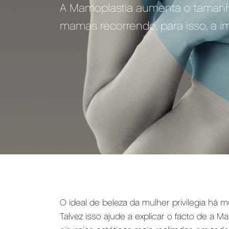
A Mamoplastia aumenta o tamanh
mamas recorrendo, para isso, a im
O ideal de beleza da mulher privilegia há 
Talvez isso ajude a explicar o facto de a