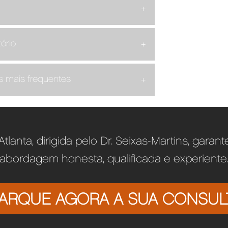
ório
 mais frequentes
 Atlanta, dirigida pelo Dr. Seixas-Martins, garan
abordagem honesta, qualificada e experiente
ARQUE AGORA A SUA CONSUL