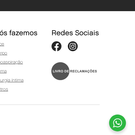
ós fazemos
Redes Sociais
ce
rpo
poaspiração
ama
rurgia íntima
tros