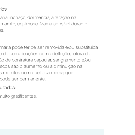
ios:
ria: inchaço, dormência, alteração na
o mamilo, equimose. Mama sensível durante
s.
ária pode ter de ser removida e/ou substituída
to de complicações como deflação, rotura do
ão de contratura capsular, sangramento e/ou
riscos são o aumento ou a diminuição na
os mamilos ou na pele da mama, que
pode ser permanente.
ultados:
ito gratificantes.