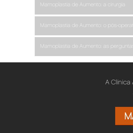
Mamoplastia de Aumento: a cirurgia
Mamoplastia de Aumento: o pós-operat
Mamoplastia de Aumento: as perguntas
A Clínica
M