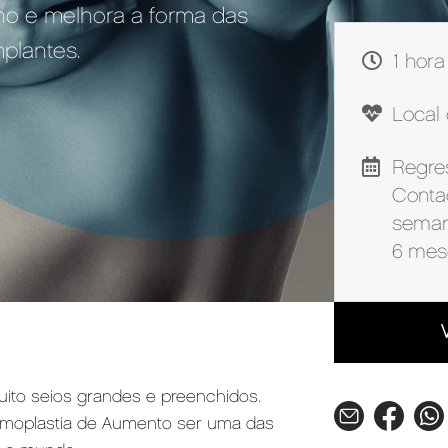
o e melhora a forma das
plantes.
1 hora
Local
Regres
Conta
seman
6 mes
muito seios grandes e preenchidos.
 Mamoplastia de Aumento ser uma das