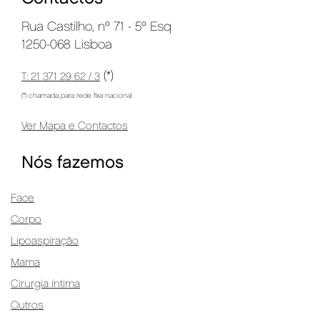
Rua Castilho, nº 71 - 5º Esq
1250-068 Lisboa
(*)
T: 21 371 29 62 / 3
(*) chamada para rede fixa nacional
Ver Mapa e Contactos
Nós fazemos
Face
Corpo
Lipoaspiração
Mama
Cirurgia íntima
Outros