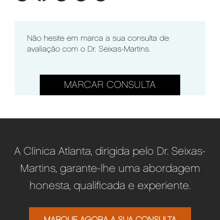
Não hesite em marca a sua consulta de
avaliação com o Dr. Seixas-Martins.
MARCAR CONSULTA
A Clínica Atlanta, dirigida pelo Dr. Seixas-
Martins, garante-lhe uma abordagem
honesta, qualificada e experiente.